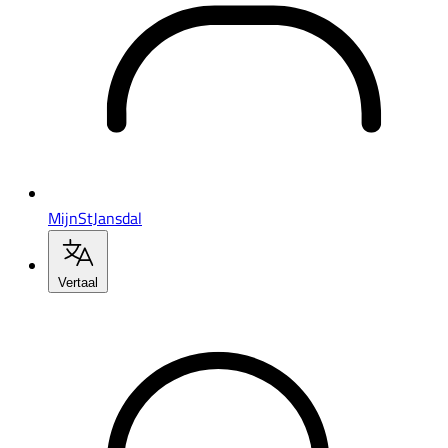
MijnStJansdal
Vertaal