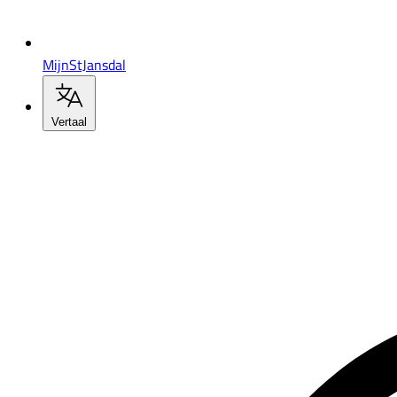
MijnStJansdal
Vertaal