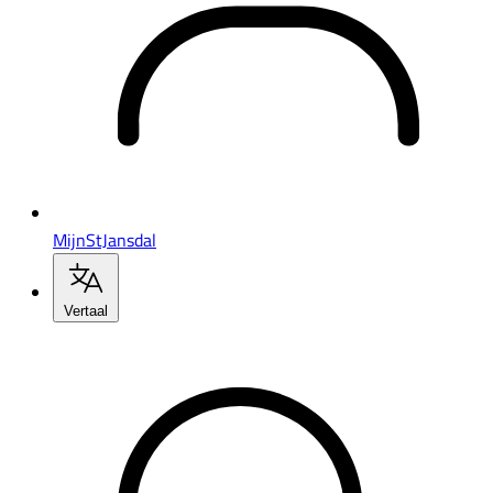
MijnStJansdal
Vertaal