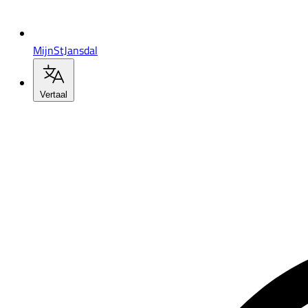
MijnStJansdal
Vertaal