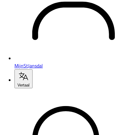
MijnStJansdal
Vertaal