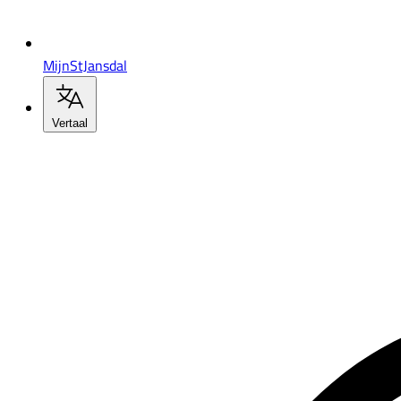
MijnStJansdal
Vertaal