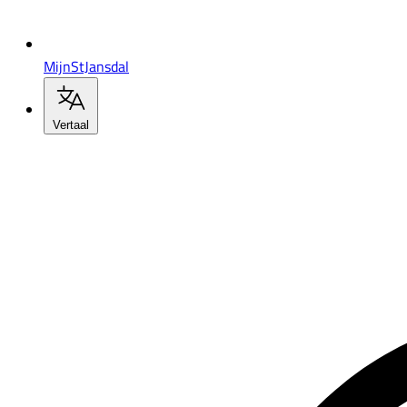
MijnStJansdal
Vertaal