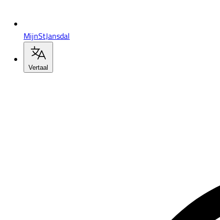
MijnStJansdal
Vertaal