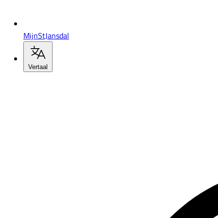
MijnStJansdal
Vertaal