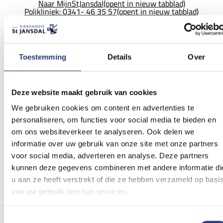
Naar MijnStJansdal
(opent in nieuw tabblad)
Polikliniek: 0341- 46 35 57
(opent in nieuw tabblad)
Identificatieplicht
In het ziekenhuis moet iedereen een geldig
Toestemming
Details
Over
identiteitsbewijs laten zien. Neem dit altijd mee naar uw
afspraak.
Lees hier meer
.
Deze website maakt gebruik van cookies
Het team
We gebruiken cookies om content en advertenties te
personaliseren, om functies voor social media te bieden en
om ons websiteverkeer te analyseren. Ook delen we
informatie over uw gebruik van onze site met onze partners
voor social media, adverteren en analyse. Deze partners
kunnen deze gegevens combineren met andere informatie di
A. (Astrid) de Boer - Brand
u aan ze heeft verstrekt of die ze hebben verzameld op basi
van uw gebruik van hun services.
Verpleegkundig specialist dermatologie
Aandachtsgebied
Toestemmingsselectie