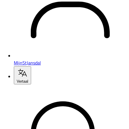
MijnStJansdal
Vertaal