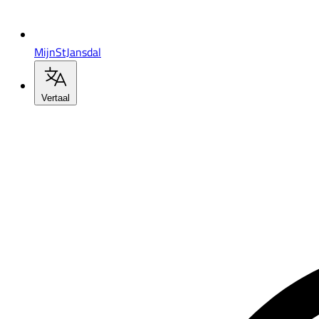
MijnStJansdal
Vertaal