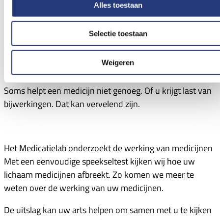
Alles toestaan
Onderzoek naar de werking van medicijnen
Selectie toestaan
Veel mensen gebruiken medicijnen tegen depressie of
angst. Deze medicijnen helpen vaak goed. Toch werkt
Weigeren
een medicijn niet voor iedereen hetzelfde.
Soms helpt een medicijn niet genoeg. Of u krijgt last van
bijwerkingen. Dat kan vervelend zijn.
Het Medicatielab onderzoekt de werking van medicijnen
Met een eenvoudige speekseltest kijken wij hoe uw
lichaam medicijnen afbreekt. Zo komen we meer te
weten over de werking van uw medicijnen.
De uitslag kan uw arts helpen om samen met u te kijken