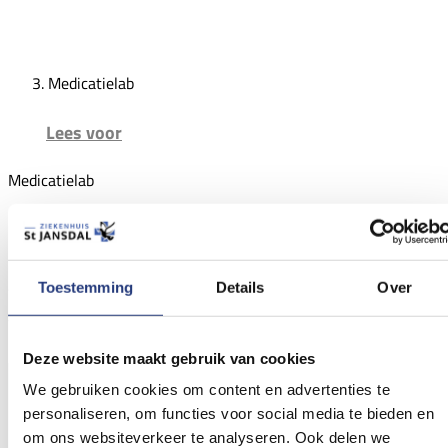
Medicatielab
Lees voor
Medicatielab
Neem altijd een geldig identiteitsbewijs mee. Ook
kinderen onder de 14 jaar.
Toestemming
Details
Over
Wij onderzoeken waarom medicijnen soms niet goed
werken. Bijvoorbeeld anti-depressiva. Dat doen wij met
moderne technieken.
Deze website maakt gebruik van cookies
We gebruiken cookies om content en advertenties te
personaliseren, om functies voor social media te bieden en
om ons websiteverkeer te analyseren. Ook delen we