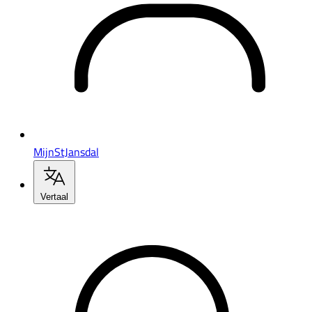
MijnStJansdal
Vertaal