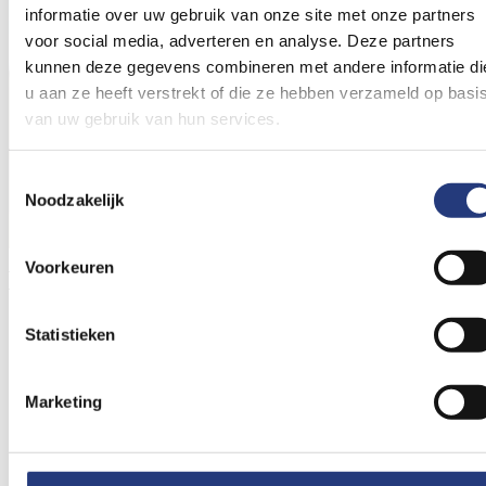
informatie over uw gebruik van onze site met onze partners
voor social media, adverteren en analyse. Deze partners
kunnen deze gegevens combineren met andere informatie di
u aan ze heeft verstrekt of die ze hebben verzameld op basi
van uw gebruik van hun services.
Toestemmingsselectie
Noodzakelijk
Over de afdeling
Voorkeuren
Contactgegevens
Inhoud
Statistieken
Over de afdeling
Contactgegevens
Marketing
Over de afdeling