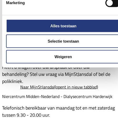
Marketing
Afspraak en bezoek
Afspraak maken
Alles toestaan
Bel het afsprakenbureau voor het maken van een
afspraak.
Selectie toestaan
Afsprakenbureau: 0341 – 46 38 90
(opent in nieuw tabblad)
Contact met de polikliniek
Weigeren
Heeft u vragen over uw afspraak of over uw
behandeling? Stel uw vraag via MijnStJansdal of bel de
polikliniek.
Naar MijnStJansdal
(opent in nieuw tabblad)
Niercentrum Midden-Nederland - Dialysecentrum Harderwijk
Telefonisch bereikbaar
van maandag tot en met zaterdag
tussen 9.30 - 20.00 uur.