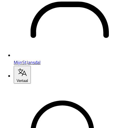
MijnStJansdal
Vertaal