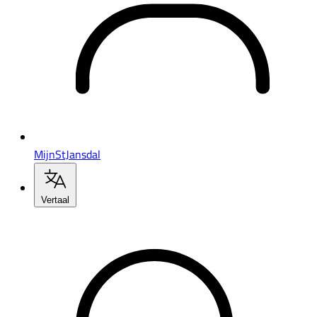
MijnStJansdal
Vertaal