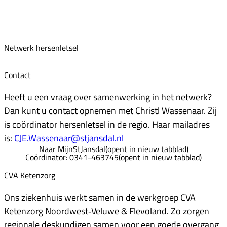
Netwerk hersenletsel
Contact
Heeft u een vraag over samenwerking in het netwerk?
Dan kunt u contact opnemen met Christl Wassenaar. Zij
is coördinator hersenletsel in de regio. Haar mailadres
is:
CJE.Wassenaar@stjansdal.nl
Naar MijnStJansdal
(opent in nieuw tabblad)
Coördinator: 0341-463745
(opent in nieuw tabblad)
CVA Ketenzorg
Ons ziekenhuis werkt samen in de werkgroep
CVA
Ketenzorg Noordwest
‑
Veluwe & Flevoland
. Zo zorgen
regionale deskundigen samen voor een goede overgang