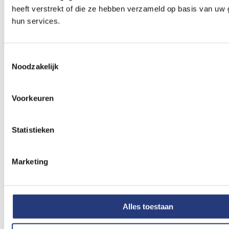
heeft verstrekt of die ze hebben verzameld op basis van uw 
hun services.
Toestemmingsselectie
H.C. (Marleen) van Vugt
Noodzakelijk
Gynaecoloog
Voorkeuren
Aandachtsgebied
Gecompliceerde zwangerschappen en zwangerschappen met
Statistieken
meerlingen
Marketing
Alles toestaan
A.J. (Annet) van Veen