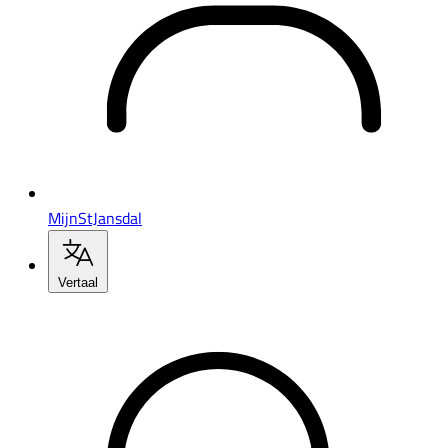
MijnStJansdal
Vertaal