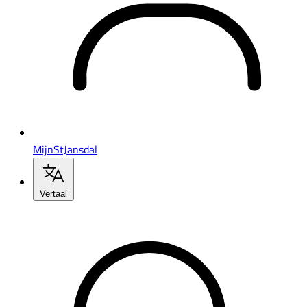
MijnStJansdal
Vertaal