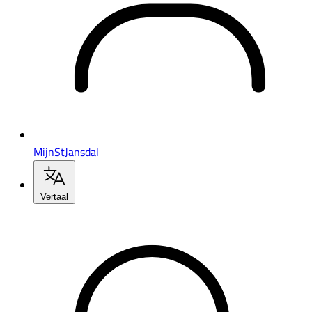
MijnStJansdal
Vertaal