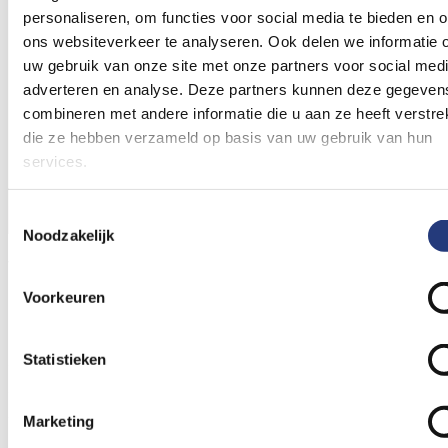
personaliseren, om functies voor social media te bieden en 
ons websiteverkeer te analyseren. Ook delen we informatie 
uw gebruik van onze site met onze partners voor social medi
adverteren en analyse. Deze partners kunnen deze gegeven
combineren met andere informatie die u aan ze heeft verstrek
die ze hebben verzameld op basis van uw gebruik van hun
services.
Toestemmingsselectie
Noodzakelijk
We hebben iedereen nodig
Voorkeuren
Met de campagne ‘Wat doe jij?’ laten we zien hoe
medewerkers van St Jansdal bijdragen aan een
duurzamere omgeving. Door persoonlijke verhalen te
Statistieken
delen willen we anderen inspireren om ook duurzame
stappen te zetten, zowel binnen het ziekenhuis als
Marketing
daarbuiten. Aan het woord is Arend Jan Poelarends, lid