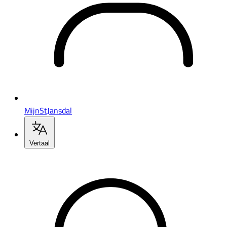
MijnStJansdal
Vertaal