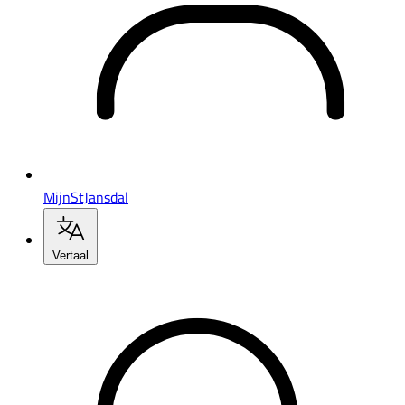
MijnStJansdal
Vertaal