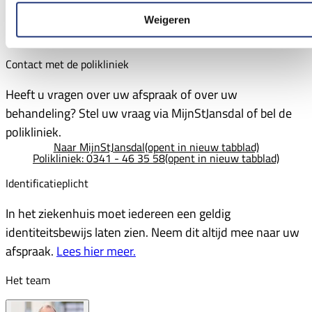
huisarts of specialist nodig. Bel het afsprakenbureau
Weigeren
voor het maken van een afspraak.
Afsprakenbureau: 0341 – 46 38 90
(opent in nieuw tabblad)
Contact met de polikliniek
Heeft u vragen over uw afspraak of over uw
behandeling? Stel uw vraag via MijnStJansdal of bel de
polikliniek.
Naar MijnStJansdal
(opent in nieuw tabblad)
Polikliniek: 0341 - 46 35 58
(opent in nieuw tabblad)
Identificatieplicht
In het ziekenhuis moet iedereen een geldig
identiteitsbewijs laten zien. Neem dit altijd mee naar uw
afspraak.
Lees hier meer.
Het team