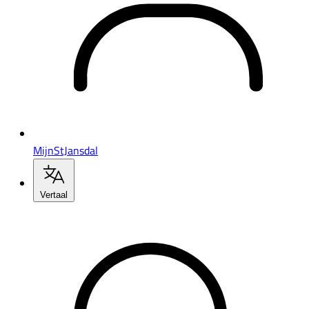
MijnStJansdal
Vertaal