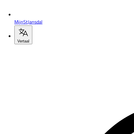
MijnStJansdal
Vertaal