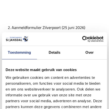
Aanmeldformulier Zilverpoort (25 juni 2026)
Lees voor
Lees voor
Toestemming
Details
Over
Participatiebijeenkomst nieuwbouw St Jansdal Lelystad
Deze website maakt gebruik van cookies
Geachte bewoner(s), Graag vragen wij u onderstaande
We gebruiken cookies om content en advertenties te
gegevens in te vullen om uw aanmelding voor de
personaliseren, om functies voor social media te bieden
participatiebijeenkomst te registreren. Zo kunnen wij een
en om ons websiteverkeer te analyseren. Ook delen we
goede inschatting maken van het aantal aanwezigen.
informatie over uw gebruik van onze site met onze
Aanmeldformulier Zilverpoort (25 juni 2026)
partners voor social media, adverteren en analyse. Deze
partners kunnen deze gegevens combineren met andere