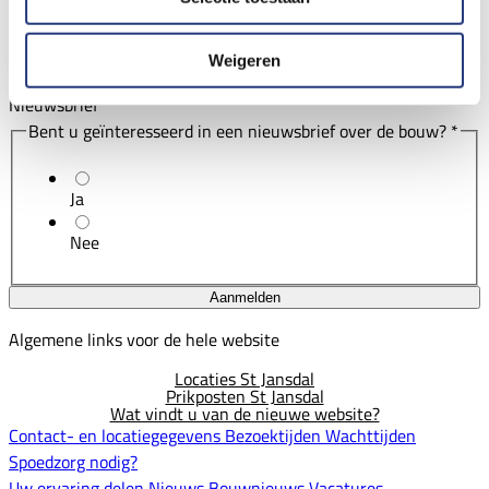
Aanwezigheid
Aantal personen aanwezig tijdens de participatiebijeenkomst
Weigeren
Nieuwsbrief
Bent u geïnteresseerd in een nieuwsbrief over de bouw?
Ja
Nee
Aanmelden
Algemene links voor de hele website
Locaties St Jansdal
Prikposten St Jansdal
Wat vindt u van de nieuwe website?
Contact- en locatiegegevens
Bezoektijden
Wachttijden
Spoedzorg nodig?
Uw ervaring delen
Nieuws
Bouwnieuws
Vacatures