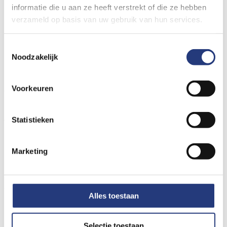
Gegevens
informatie die u aan ze heeft verstrekt of die ze hebben
Aanhef
verzameld op basis van uw gebruik van hun services.
Dhr.
Toestemmingsselectie
Noodzakelijk
Mevr.
Voorkeuren
Voornaam
Achternaam
Statistieken
Straat en huisnummer
Marketing
Postcode
Woonplaats
Alles toestaan
E-mailadres
Selectie toestaan