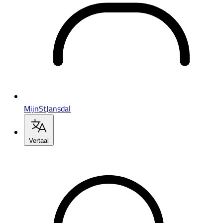
MijnStJansdal
Vertaal