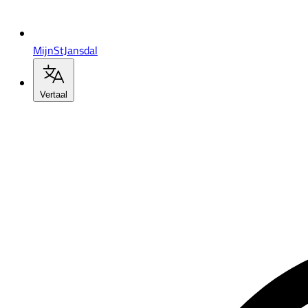
MijnStJansdal
Vertaal