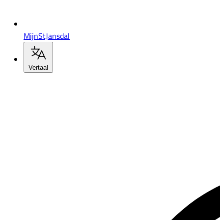
MijnStJansdal
Vertaal