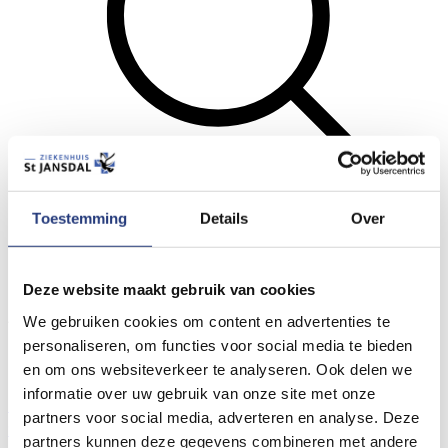
Toestemming
Details
Over
Zoeken
Menu
Deze website maakt gebruik van cookies
Algemene links voor de hele website
We gebruiken cookies om content en advertenties te
personaliseren, om functies voor social media te bieden
Locaties St Jansdal
Prikposten St Jansdal
en om ons websiteverkeer te analyseren. Ook delen we
Wat vindt u van de nieuwe website?
informatie over uw gebruik van onze site met onze
Contact- en locatiegegevens
Bezoektijden
Wachttijden
partners voor social media, adverteren en analyse. Deze
Spoedzorg nodig?
partners kunnen deze gegevens combineren met andere