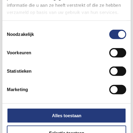
Uw ervaring delen
Nieuws
Bouwnieuws
Vacatures
informatie die u aan ze heeft verstrekt of die ze hebben
© Ziekenhuis St Jansdal 2026
verzameld op basis van uw gebruik van hun services.
Cookies
Privacyverklaring
Volg ons op social media
Toestemmingsselectie
Noodzakelijk
Voorkeuren
Statistieken
Marketing
Alles toestaan
Selectie toestaan