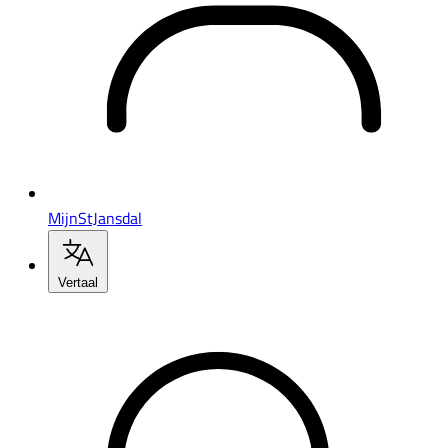
MijnStJansdal
Vertaal