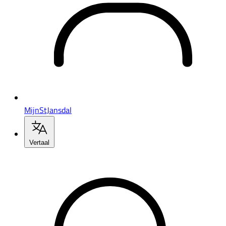
MijnStJansdal
Vertaal