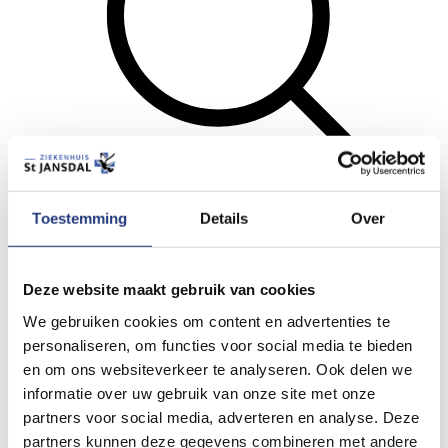
Toestemming
Details
Over
Zoeken
Menu
Deze website maakt gebruik van cookies
Algemene links voor de hele website
We gebruiken cookies om content en advertenties te
personaliseren, om functies voor social media te bieden
Locaties St Jansdal
Prikposten St Jansdal
en om ons websiteverkeer te analyseren. Ook delen we
Wat vindt u van de nieuwe website?
informatie over uw gebruik van onze site met onze
Contact- en locatiegegevens
Bezoektijden
Wachttijden
partners voor social media, adverteren en analyse. Deze
Spoedzorg nodig?
partners kunnen deze gegevens combineren met andere