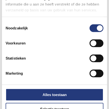
Uw ervaring delen
Nieuws
Bouwnieuws
Vacatures
informatie die u aan ze heeft verstrekt of die ze hebben
© Ziekenhuis St Jansdal 2026
verzameld op basis van uw gebruik van hun services.
Cookies
Privacyverklaring
Volg ons op social media
Toestemmingsselectie
Noodzakelijk
Voorkeuren
Statistieken
Marketing
Alles toestaan
Selectie toestaan