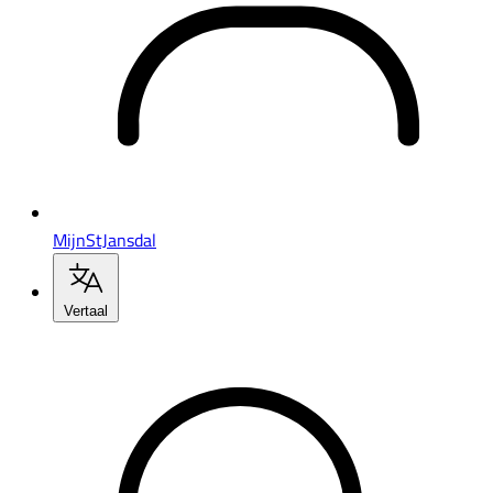
MijnStJansdal
Vertaal