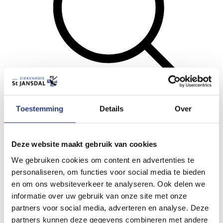
Toestemming
Details
Over
Zoeken
Menu
Deze website maakt gebruik van cookies
Algemene links voor de hele website
We gebruiken cookies om content en advertenties te
personaliseren, om functies voor social media te bieden
Locaties St Jansdal
Prikposten St Jansdal
en om ons websiteverkeer te analyseren. Ook delen we
Wat vindt u van de nieuwe website?
informatie over uw gebruik van onze site met onze
Contact- en locatiegegevens
Bezoektijden
Wachttijden
partners voor social media, adverteren en analyse. Deze
Spoedzorg nodig?
partners kunnen deze gegevens combineren met andere