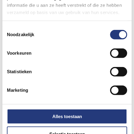
Uw ervaring delen
Nieuws
Bouwnieuws
Vacatures
informatie die u aan ze heeft verstrekt of die ze hebben
© Ziekenhuis St Jansdal 2026
verzameld op basis van uw gebruik van hun services.
Cookies
Privacyverklaring
Volg ons op social media
Toestemmingsselectie
Noodzakelijk
Voorkeuren
Statistieken
Marketing
Alles toestaan
Selectie toestaan