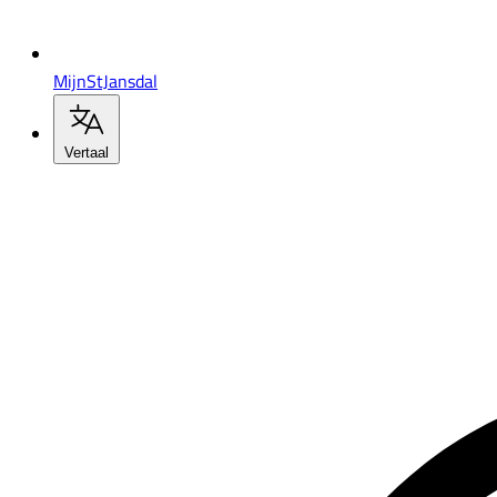
MijnStJansdal
Vertaal