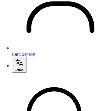
MijnStJansdal
Vertaal