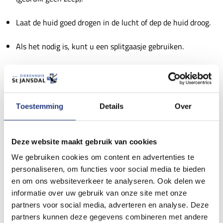
Laat de huid goed drogen in de lucht of dep de huid droog.
Als het nodig is, kunt u een splitgaasje gebruiken.
Dompel elke dag de PEG-katheter.
Spuit de PEG-katheter elke dag door.
Toestemming
Details
Over
Dompelen
Zet het fixatieplaatje een paar centimeter van de huid los.
Deze website maakt gebruik van cookies
We gebruiken cookies om content en advertenties te
Neem de PEG-katheter tussen duim en wijsvinger.
personaliseren, om functies voor social media te bieden
en om ons websiteverkeer te analyseren. Ook delen we
Duw de katheter 3 tot 5 cm naar binnen en beweeg de
informatie over uw gebruik van onze site met onze
katheter een paar keer op en neer. Voor de PEJ-katheter, 3
partners voor social media, adverteren en analyse. Deze
partners kunnen deze gegevens combineren met andere
cm naar binnen bewegen.