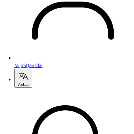
MijnStJansdal
Vertaal