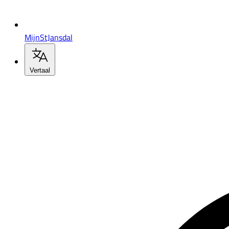
MijnStJansdal
Vertaal