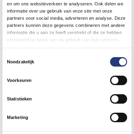
Er is een fout opgetreden bij het laden van deze folder.
en om ons websiteverkeer te analyseren. Ook delen we
informatie over uw gebruik van onze site met onze
Algemene links voor de hele website
partners voor social media, adverteren en analyse. Deze
Locaties St Jansdal
partners kunnen deze gegevens combineren met andere
Prikposten St Jansdal
informatie die u aan ze heeft verstrekt of die ze hebben
Wat vindt u van de nieuwe website?
verzameld op basis van uw gebruik van hun services.
Contact- en locatiegegevens
Bezoektijden
Wachttijden
Spoedzorg nodig?
Uw ervaring delen
Nieuws
Bouwnieuws
Vacatures
Toestemmingsselectie
Noodzakelijk
© Ziekenhuis St Jansdal 2026
Cookies
Privacyverklaring
Voorkeuren
Volg ons op social media
Statistieken
Marketing