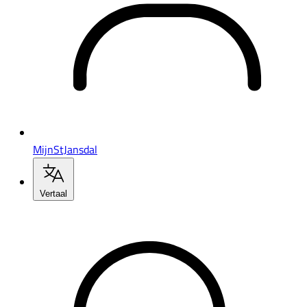
MijnStJansdal
Vertaal