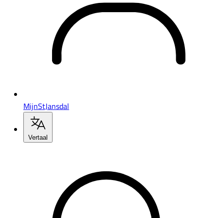
MijnStJansdal
Vertaal