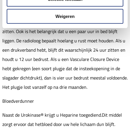
Als de behandeling is afgerond, haalt de arts de katheter uit uw
lies. In uw lies komt een drukverband dat de slagader
Weigeren
dichtdrukt. Dit drukverband moet een aantal uren blijven
zitten. Ook is het belangrijk dat u een paar uur in bed blijft
liggen. De radioloog bepaalt hoelang u rust moet houden. Als u
een drukverband hebt, blijft dit waarschijnlijk 24 uur zitten en
houdt u 12 uur bedrust. Als u een Vasculare Closure Device
hebt gekregen (een soort plugje dat de insteekopening in de
slagader dichtdrukt), dan is vier uur bedrust meestal voldoende.
Het plugje lost vanzelf op na drie maanden.
Bloedverdunner
Naast de Urokinase® krijgt u Heparine toegediend.Dit middel
zorgt ervoor dat hetbloed door uw hele lichaam dun blijft.