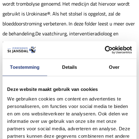
wordt trombolyse genoemd. Het medicijn dat hiervoor wordt
gebruikt is Urokinase®. Als het stolsel is opgelost, zal de
bloeddoorstroming verbeteren. In deze folder leest u meer over
de behandeling.De vaatchirurg, interventieradioloog en
intensivist van ons ziekenhuis hebben na overleg gezamenlijk
het besluit genomen om u een behandeling aan te raden met
een bloedstolseloplossend middel, Urokinase®. U krijgt dit
Toestemming
Details
Over
medicijn via een katheter (een dun plastic slangetje) in uw lies
of arm. Na een verdoving plaatst de arts de katheter vanuit de
Deze website maakt gebruik van cookies
slagader tot in of vlak voor het stolsel. Tijdens de behandeling
We gebruiken cookies om content en advertenties te
druppelt de Urokinase® continu via een infuuspomp het stolsel
personaliseren, om functies voor social media te bieden
in. Een of twee keer per dag worden er röntgenfoto’s gemaakt
en om ons websiteverkeer te analyseren. Ook delen we
informatie over uw gebruik van onze site met onze
met behulp van contrastvloeistof om te kijken of het stolsel
partners voor social media, adverteren en analyse. Deze
kleiner wordt.
partners kunnen deze gegevens combineren met andere