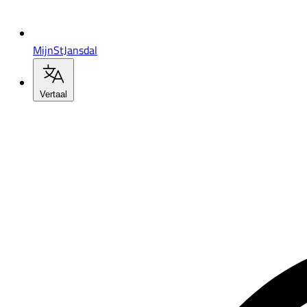
MijnStJansdal
Vertaal