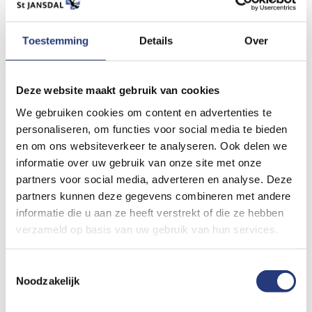
Door de irritatie wordt het omhulsel van de pezen dikker of
Toestemming
Details
Over
zwellen de pezen zelf op. Hierdoor kunnen de pezen niet meer
zo gemakkelijk bewegen. De zwelling zit aan de duimkant van
Deze website maakt gebruik van cookies
de pols en kan pijn veroorzaken. Vooral bij het maken van een
We gebruiken cookies om content en advertenties te
vuist, het vastpakken van dingen of het draaien van de pols
personaliseren, om functies voor social media te bieden
kan deze pijn erger worden.
en om ons websiteverkeer te analyseren. Ook delen we
informatie over uw gebruik van onze site met onze
Wat is de oorzaak?
partners voor social media, adverteren en analyse. Deze
partners kunnen deze gegevens combineren met andere
informatie die u aan ze heeft verstrekt of die ze hebben
verzameld op basis van uw gebruik van hun services.
De meest voorkomende oorzaak van het syndroom van De
Quervain is een ontsteking en zwelling van het omhulsel van
Toestemmingsselectie
de pezen (een peesschedeontsteking is een tenosynovitis).
Noodzakelijk