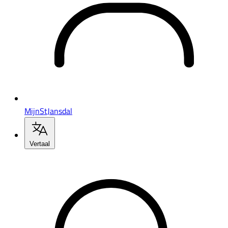
MijnStJansdal
Vertaal