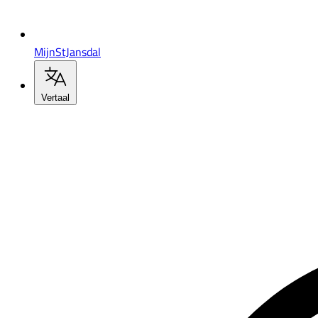
MijnStJansdal
Vertaal