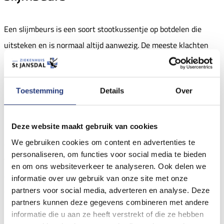
Een slijmbeurs is een soort stootkussentje op botdelen die
uitsteken en is normaal altijd aanwezig. De meeste klachten
komen voor bij de slijmbeurs op de elleboog en de knie.
Aandoeningen aan de slijmbeurs
Toestemming
Details
Over
Deze website maakt gebruik van cookies
De slijmbeurs kan door een klap of een val beschadigd worden
We gebruiken cookies om content en advertenties te
en zich vullen met bloed. Op dat moment kan men meestal
personaliseren, om functies voor social media te bieden
volstaan met het leegzuigen van de slijmbeurs, waarna een
en om ons websiteverkeer te analyseren. Ook delen we
drukverband wordt aangelegd. Anders is het, wanneer de
informatie over uw gebruik van onze site met onze
partners voor social media, adverteren en analyse. Deze
slijmbeurs herhaaldelijk wordt beschadigd of geïrriteerd raakt.
partners kunnen deze gegevens combineren met andere
Daardoor kan er een blijvende zwelling met vochtophoping
informatie die u aan ze heeft verstrekt of die ze hebben