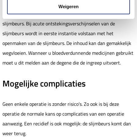
De operatie kan onder plaatselijke verdoving of onder narcose
Weigeren
geschieden, afhankelijk van de grootte en de toestand van de
slijmbeurs. Bij acute ontstekingsverschijnselen van de
slijmbeurs wordt in eerste instantie volstaan met het
openmaken van de slijmbeurs. De inhoud kan dan gemakkelijk
wegvloeien. Wanneer u bloedverdunnende medicijnen gebruikt
moet u dit melden aan de degene die de ingreep uitvoert.
Mogelijke complicaties
Geen enkele operatie is zonder risico’s. Zo ook is bij deze
operatie de normale kans op complicaties van een operatie
aanwezig. Een recidief is ook mogelijk: de slijmbeurs komt dan
weer terug.