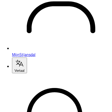
MijnStJansdal
Vertaal