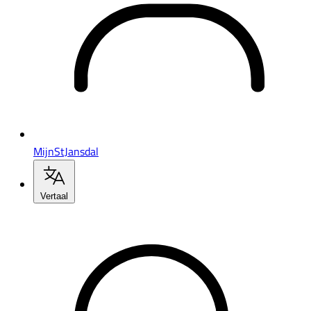
MijnStJansdal
Vertaal