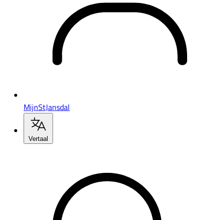
MijnStJansdal
Vertaal