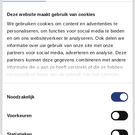
De plaspoli is bedoeld voor kinderen tussen 4-16 jaar met
plasproblemen. Als je naar de plaspoli komt, is het fijn als je één
Deze website maakt gebruik van cookies
ouder/verzorger meeneemt (geen broertjes of zusjes).
We gebruiken cookies om content en advertenties te
personaliseren, om functies voor social media te bieden
Doel
en om ons websiteverkeer te analyseren. Ook delen we
informatie over uw gebruik van onze site met onze
partners voor social media, adverteren en analyse. Deze
partners kunnen deze gegevens combineren met andere
Misschien heb je al heel lang last van je plasprobleem en ben je
informatie die u aan ze heeft verstrekt of die ze hebben
er wel eens boos of verdrietig over. Daarom is het belangrijk dat
verzameld op basis van uw gebruik van hun services.
we tijdens de plasklas goed uitzoeken wat er aan de hand is en
hoe we je het beste kunnen helpen.
Toestemmingsselectie
Noodzakelijk
Het doel is:
Voorkeuren
Er achter komen wat er precies aan de hand is.
Ontdekken dat je niet de enige bent met een plasprobleem
Statistieken