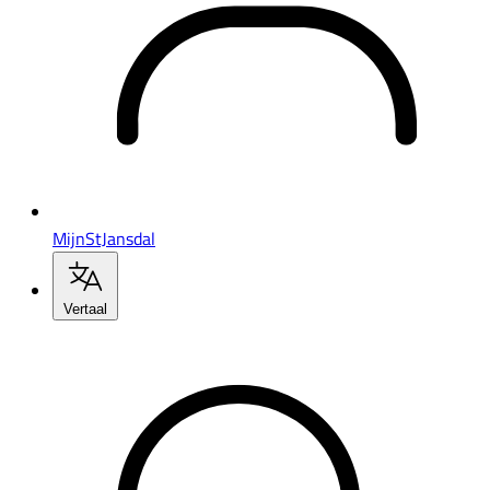
MijnStJansdal
Vertaal