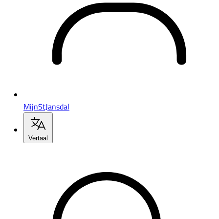
MijnStJansdal
Vertaal