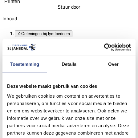
Printen
Stuur door
Inhoud
Oefeningen bij lymfoedeem
Oefeningen bij lymfoedeem
Toestemming
Details
Over
Oefeningen bij risico op
lymfeoedeem
Deze website maakt gebruik van cookies
We gebruiken cookies om content en advertenties te
personaliseren, om functies voor social media te bieden
Deze oefeningen zijn bedoeld om het vocht dat in uw arm of
en om ons websiteverkeer te analyseren. Ook delen we
hand zit te doen verminderen of om te voorkomen. Allereerst is
informatie over uw gebruik van onze site met onze
het belangrijk om uw arm niet naar beneden te laten hangen,
partners voor social media, adverteren en analyse. Deze
partners kunnen deze gegevens combineren met andere
maar om hoger neer te leggen, opdat de zwaartekracht er