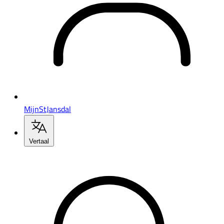
MijnStJansdal
Vertaal