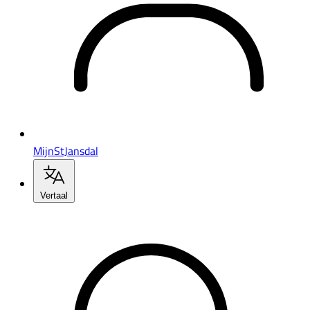
MijnStJansdal
Vertaal