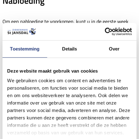
Nabloeding
Om een nabloeding te voorkomen, kunt u in de eerste week
het volgende doen:
Douche of neem een bad met lauw water.
Toestemming
Details
Over
Eet en drink lauwe dingen.
Deze website maakt gebruik van cookies
Ga niet naar de sauna of zonnebank.
We gebruiken cookies om content en advertenties te
personaliseren, om functies voor social media te bieden
Drink geen frisdrank.
en om ons websiteverkeer te analyseren. Ook delen we
informatie over uw gebruik van onze site met onze
Drink geen alcohol en rook niet.
partners voor social media, adverteren en analyse. Deze
partners kunnen deze gegevens combineren met andere
Kom de eerste drie dagen niet in de zon of draag een
informatie die u aan ze heeft verstrekt of die ze hebben
zonnehoed
verzameld op basis van uw gebruik van hun services.