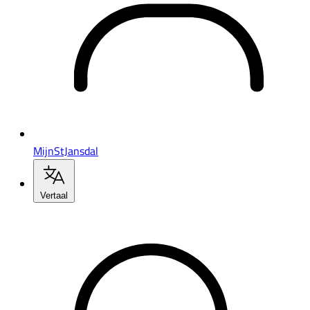
MijnStJansdal
Vertaal