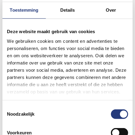
Soms kan dit alleen met een infuus.
Toestemming
Details
Over
Soms is een lange behandeling nodig. Zo komt de bacterie
niet terug.
Deze website maakt gebruik van cookies
In ziekenhuis St Jansdal doen we deze behandeling ook vaak
We gebruiken cookies om content en advertenties te
thuis. Dat is veilig en werkt even goed als in het ziekenhuis.
personaliseren, om functies voor social media te bieden
en om ons websiteverkeer te analyseren. Ook delen we
informatie over uw gebruik van onze site met onze
Hoe werkt de behandeling?
partners voor social media, adverteren en analyse. Deze
partners kunnen deze gegevens combineren met andere
informatie die u aan ze heeft verstrekt of die ze hebben
Uw arts controleert regelmatig hoe het met u gaat. Dat kan
verzameld op basis van uw gebruik van hun services.
in het ziekenhuis of via de telefoon. Belt de arts? Dan hoeft
u niet naar het ziekenhuis.
Toestemmingsselectie
Noodzakelijk
Uw bloed wordt af en toe onderzocht.
Voorkeuren