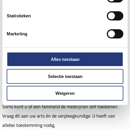
Uw arts beslist wanneer u kunt stoppen met de antibiotica.
Statistieken
Wat doet de verpleegkundige?
Marketing
Een verpleegkundige van de thuiszorg komt elke dag bij u
thuis. De verpleegkundige:
Alles toestaan
Sluit de antibiotica aan op het infuus.
Selectie toestaan
Controleert het infuus.
Verzorgt het infuus.
Weigeren
Soms kunt u of een familielid de medicijnen zelf toedienen.
Vraag dit aan uw arts én de verpleegkundige. U heeft van
allebei toestemming nodig.