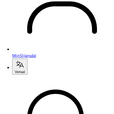
MijnStJansdal
Vertaal