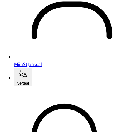
MijnStJansdal
Vertaal