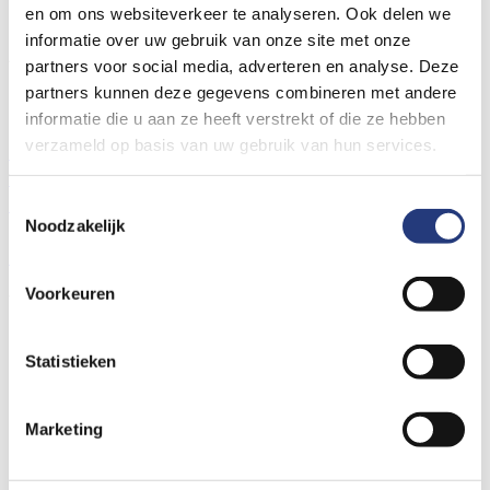
Er is een fout opgetreden bij het laden van deze folder.
en om ons websiteverkeer te analyseren. Ook delen we
informatie over uw gebruik van onze site met onze
Algemene links voor de hele website
partners voor social media, adverteren en analyse. Deze
Locaties St Jansdal
partners kunnen deze gegevens combineren met andere
Prikposten St Jansdal
informatie die u aan ze heeft verstrekt of die ze hebben
Wat vindt u van de nieuwe website?
verzameld op basis van uw gebruik van hun services.
Contact- en locatiegegevens
Bezoektijden
Wachttijden
Spoedzorg nodig?
Uw ervaring delen
Nieuws
Bouwnieuws
Vacatures
Toestemmingsselectie
Noodzakelijk
© Ziekenhuis St Jansdal 2026
Cookies
Privacyverklaring
Voorkeuren
Volg ons op social media
Statistieken
Marketing