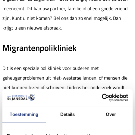
meeneemt. Dit kan uw partner, familielid of een goede vriend
zijn. Kunt u niet komen? Bel ons dan zo snel mogelijk. Dan
krijgt u een nieuwe afspraak.
Migrantenpolikliniek
Dit is een speciale polikliniek voor ouderen met
geheugenproblemen uit niet-westerse landen, of mensen die
niet kunnen lezen of schrijven. Tijdens het onderzoek wordt
ook gekeken naar andere problemen die er kunnen zijn. Bij
ouderen spelen vaak meerdere problemen tegelijk. De arts
Toestemming
Details
Over
onderzoekt de oorzaak van uw klachten.