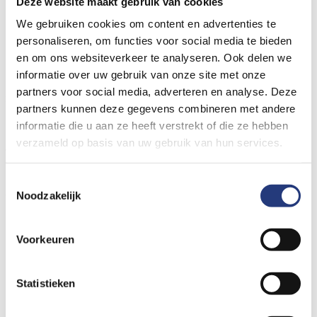
Bezoek migrantenpoli
Deze website maakt gebruik van cookies
We gebruiken cookies om content en advertenties te
personaliseren, om functies voor social media te bieden
Meestal heeft uw huisarts u doorgestuurd naar de
en om ons websiteverkeer te analyseren. Ook delen we
migrantenpoli. U heeft de datum en tijd van de afspraak
informatie over uw gebruik van onze site met onze
partners voor social media, adverteren en analyse. Deze
gekregen. Het eerste onderzoek duurt ongeveer 5 tot 6 uur. De
partners kunnen deze gegevens combineren met andere
uitslag krijgt u later. Dit gesprek duurt ongeveer een half uur.
informatie die u aan ze heeft verstrekt of die ze hebben
verzameld op basis van uw gebruik van hun services.
Voorbereiding
Toestemmingsselectie
Voorbereiding
Noodzakelijk
Voorkeuren
Neem het volgende mee naar de migrantenpoli:
Uw legitimatie
Statistieken
Een ondertekend toestemmingsformulier voor het delen