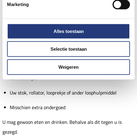
Marketing
van uw gegevens
Uw medicijnlijst (u kunt deze bij de apotheek krijgen)
Alles toestaan
Alle medicijnen van de drogist of apotheek (bijvoorbeeld
zalf)
Selectie toestaan
Uw bril en/of gehoorapparaten
Weigeren
Een dieetlijst
Uw stok, rollator, looprekje of ander loophulpmiddel
Misschien extra ondergoed
U mag gewoon eten en drinken. Behalve als dit tegen u is
gezegd.