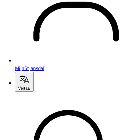
MijnStJansdal
Vertaal