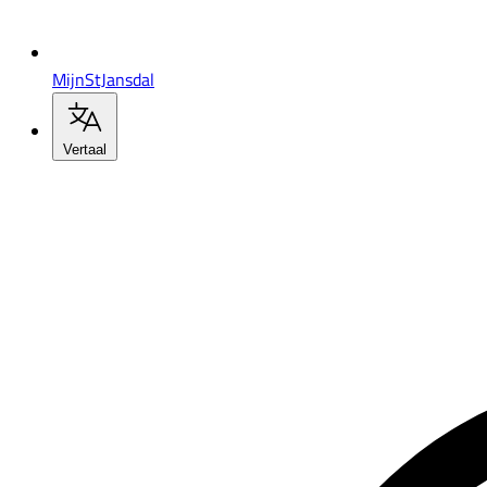
MijnStJansdal
Vertaal