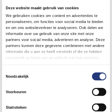
definitieve MRA, het mandibulair repositie apparaat.
Deze website maakt gebruik van cookies
De beugel moet ’s nachts gedragen worden. Er zal hierdoor
We gebruiken cookies om content en advertenties te
meer speeksel ontstaan. Dat is normaal en gaat meestal na een
personaliseren, om functies voor social media te bieden
week of twee over.
en om ons websiteverkeer te analyseren. Ook delen we
informatie over uw gebruik van onze site met onze
Plaatsen
partners voor social media, adverteren en analyse. Deze
partners kunnen deze gegevens combineren met andere
De beugel dient u eerst boven en vervolgens onder te plaatsen.
informatie die u aan ze heeft verstrekt of die ze hebben
verzameld op basis van uw gebruik van hun services.
Pijn
Toestemmingsselectie
Na één nacht dragen ervaart u wel of geen pijn in de wangen.
Noodzakelijk
Is dit het geval, dan adviseren wij u voor de nacht in te nemen:
Voorkeuren
2 x paracetamol van 500 mg of
1 x ibuprofen van 400 mg gedurende twee weken.
Statistieken