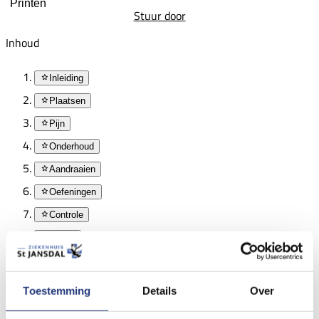
Printen
Stuur door
Inhoud
Inleiding
Plaatsen
Pijn
Onderhoud
Aandraaien
Oefeningen
Controle
OSAS
Inleiding
Toestemming
Details
Over
Hierbij ontvangt u de informatie met betrekking tot de