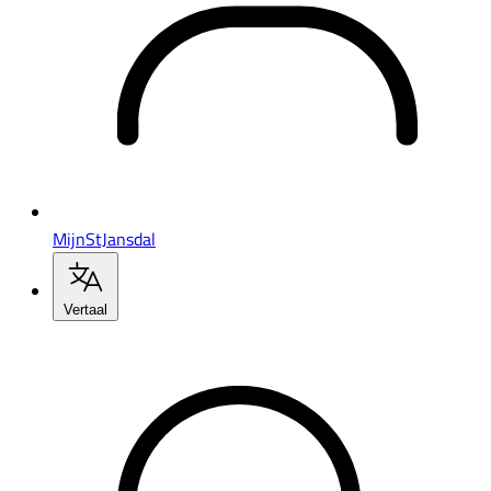
MijnStJansdal
Vertaal