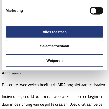
Onderhoud
Marketing
Schoonmaken van de MRA doet u met zeep en een
tandenborstel. Bij voorkeur niet met tandpasta, omdat dit
Alles toestaan
krasjes maakt in het plaatje. Doe dit ’s ochtends meteen na het
opstaan.
Selectie toestaan
Laat de MRA een keer per maand 30 minuten weken in een
Weigeren
oplossing van azijn met water (1:1).
Aandraaien
De eerste twee weken hoeft u de MRA nog niet aan te draaien.
Indien u nog snurkt kunt u na twee weken hiermee beginnen
door in de richting van de pijl te draaien. Doet u dit aan beide