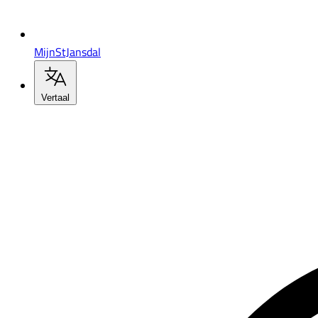
MijnStJansdal
Vertaal